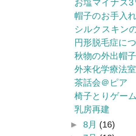
お塩マイナス3
帽子のお手入
シルクスキン
円形脱毛症に
秋物の外出帽
外来化学療法
茶話会＠ピア
椅子とりゲー
乳房再建
►
8月
(16)