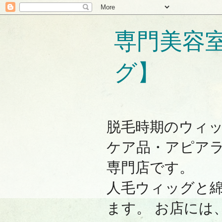
専門美容
グ】
脱毛時期のウィ
ケア品・アピア
専門店です。
人毛ウィッグと
ます。 お店には