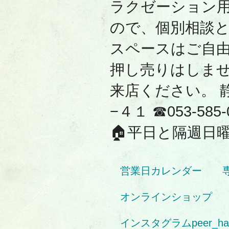
ラクゼーション
ので、個別相談
スペースはご自
押し売りはしま
来店ください。 
−４１ ☎053-585-
🏠平日と隔週日曜
営業日カレンダー
オンラインショップ
インスタグラムpeer_ham